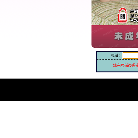
暱稱：
填完暱稱後選