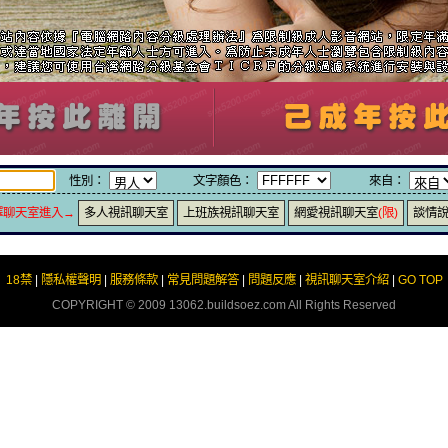
性別：
文字顏色：
來自：
擇聊天室進入→
多人視訊聊天室
上班族視訊聊天室
網愛視訊聊天室
(限)
談情
18禁
|
隱私權聲明
|
服務條款
|
常見問題解答
|
問題反應
|
視訊聊天室介紹
|
GO TOP
COPYRIGHT © 2009
13062.buildsoez.com
All Rights Reserved